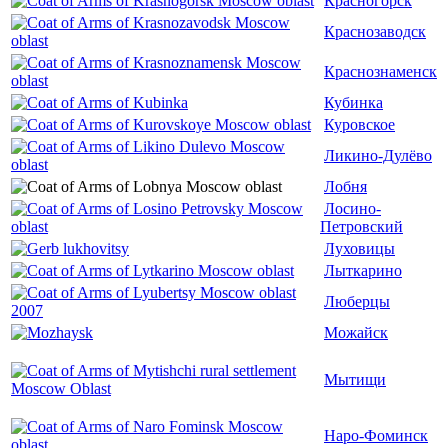
Красногорск
Краснозаводск
Краснознаменск
Кубинка
Куровское
Ликино-Дулёво
Лобня
Лосино-
Петровский
Луховицы
Лыткарино
Люберцы
Можайск
Мытищи
Наро-Фоминск