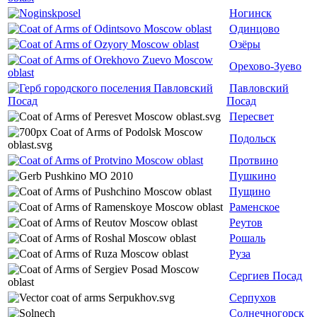
Ногинск
Одинцово
Озёры
Орехово-Зуево
Павловский
Посад
Пересвет
Подольск
Протвино
Пушкино
Пущино
Раменское
Реутов
Рошаль
Руза
Сергиев Посад
Серпухов
Солнечногорск