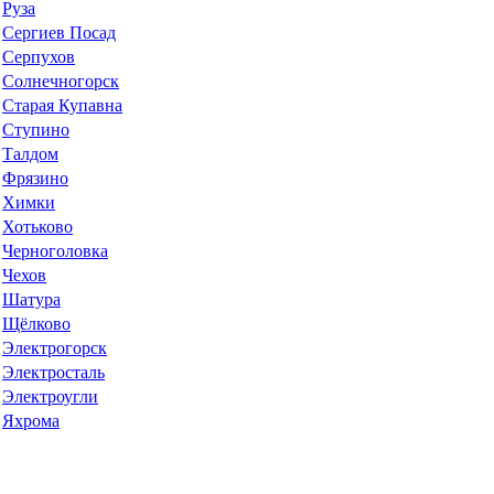
Руза
Сергиев Посад
Серпухов
Солнечногорск
Старая Купавна
Ступино
Талдом
Фрязино
Химки
Хотьково
Черноголовка
Чехов
Шатура
Щёлково
Электрогорск
Электросталь
Электроугли
Яхрома