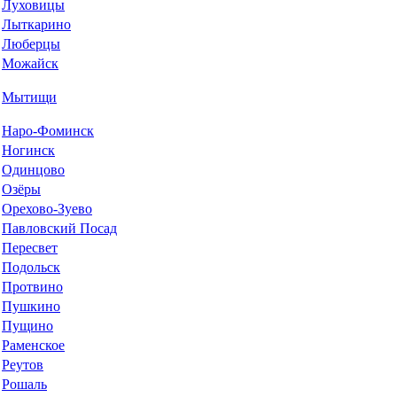
Луховицы
Лыткарино
Люберцы
Можайск
Мытищи
Наро-Фоминск
Ногинск
Одинцово
Озёры
Орехово-Зуево
Павловский Посад
Пересвет
Подольск
Протвино
Пушкино
Пущино
Раменское
Реутов
Рошаль