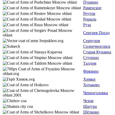
Пущино
Раменское
Реутов
Рошаль
Руза
Сергиев Посад
Серпухов
Солнечногорск
Старая Купавна
Ступино
Талдом
Фрязино
Химки
Хотьково
Черноголовка
Чехов
Шатура
Щёлково