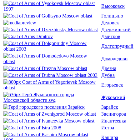
Высоковск
Голицыно
Дедовск
Дзержинский
Дмитров
Долгопрудный
Домодедово
Дрезна
Дубна
Егорьевск
Жуковский
Зарайск
Звенигород
Ивантеевка
Истра
Кашира