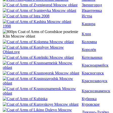
Звенигород
Ивантеевка
Истра
Кашира
Клин
Коломна
Королёв
Котельники
Красноармейск
Красногорск
Краснозаводск
Краснознаменск
Кубинка
Куровское
Ликино-Дулёво