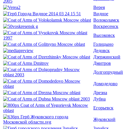
Верея
Видное
Волоколамск
Воскресенск
Высоковск
Голицыно
Дедовск
Дзержинский
Дмитров
Долгопрудный
Домодедово
Дрезна
Дубна
Егорьевск
Жуковский
Зарайск