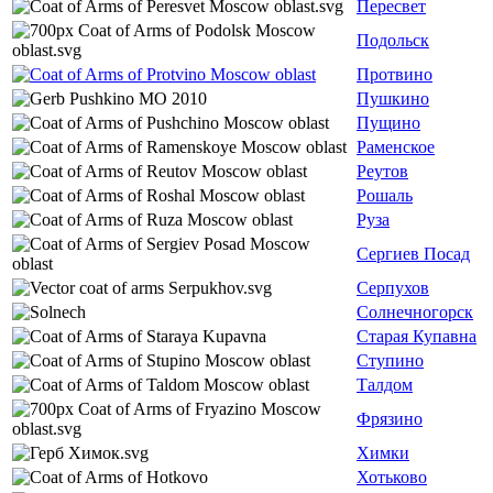
Пересвет
Подольск
Протвино
Пушкино
Пущино
Раменское
Реутов
Рошаль
Руза
Сергиев Посад
Серпухов
Солнечногорск
Старая Купавна
Ступино
Талдом
Фрязино
Химки
Хотьково