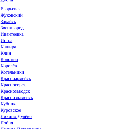
Егорьевск
Жуковский
Зарайск
Звенигород
Ивантеевка
Истра
Кашира
Клин
Коломна
Королёв
Котельники
Красноармейск
Красногорск
Краснозаводск
Краснознаменск
Кубинка
Куровское
Ликино-Дулёво
Лобня