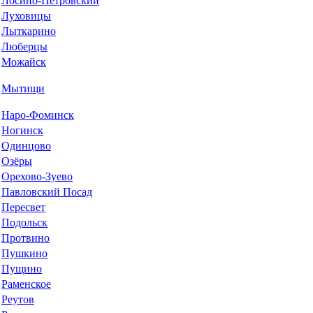
Лосино-Петровский
Луховицы
Лыткарино
Люберцы
Можайск
Мытищи
Наро-Фоминск
Ногинск
Одинцово
Озёры
Орехово-Зуево
Павловский Посад
Пересвет
Подольск
Протвино
Пушкино
Пущино
Раменское
Реутов