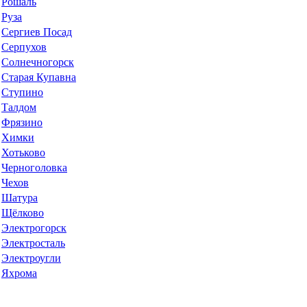
Рошаль
Руза
Сергиев Посад
Серпухов
Солнечногорск
Старая Купавна
Ступино
Талдом
Фрязино
Химки
Хотьково
Черноголовка
Чехов
Шатура
Щёлково
Электрогорск
Электросталь
Электроугли
Яхрома